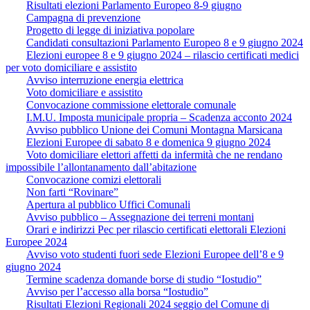
Risultati elezioni Parlamento Europeo 8-9 giugno
Campagna di prevenzione
Progetto di legge di iniziativa popolare
Candidati consultazioni Parlamento Europeo 8 e 9 giugno 2024
Elezioni europee 8 e 9 giugno 2024 – rilascio certificati medici
per voto domiciliare e assistito
Avviso interruzione energia elettrica
Voto domiciliare e assistito
Convocazione commissione elettorale comunale
I.M.U. Imposta municipale propria – Scadenza acconto 2024
Avviso pubblico Unione dei Comuni Montagna Marsicana
Elezioni Europee di sabato 8 e domenica 9 giugno 2024
Voto domiciliare elettori affetti da infermità che ne rendano
impossibile l’allontanamento dall’abitazione
Convocazione comizi elettorali
Non farti “Rovinare”
Apertura al pubblico Uffici Comunali
Avviso pubblico – Assegnazione dei terreni montani
Orari e indirizzi Pec per rilascio certificati elettorali Elezioni
Europee 2024
Avviso voto studenti fuori sede Elezioni Europee dell’8 e 9
giugno 2024
Termine scadenza domande borse di studio “Iostudio”
Avviso per l’accesso alla borsa “Iostudio”
Risultati Elezioni Regionali 2024 seggio del Comune di