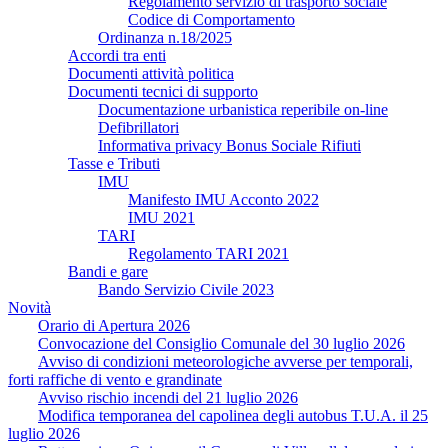
Regolamento servizio di trasporto sociale
Codice di Comportamento
Ordinanza n.18/2025
Accordi tra enti
Documenti attività politica
Documenti tecnici di supporto
Documentazione urbanistica reperibile on-line
Defibrillatori
Informativa privacy Bonus Sociale Rifiuti
Tasse e Tributi
IMU
Manifesto IMU Acconto 2022
IMU 2021
TARI
Regolamento TARI 2021
Bandi e gare
Bando Servizio Civile 2023
Novità
Orario di Apertura 2026
Convocazione del Consiglio Comunale del 30 luglio 2026
Avviso di condizioni meteorologiche avverse per temporali,
forti raffiche di vento e grandinate
Avviso rischio incendi del 21 luglio 2026
Modifica temporanea del capolinea degli autobus T.U.A. il 25
luglio 2026