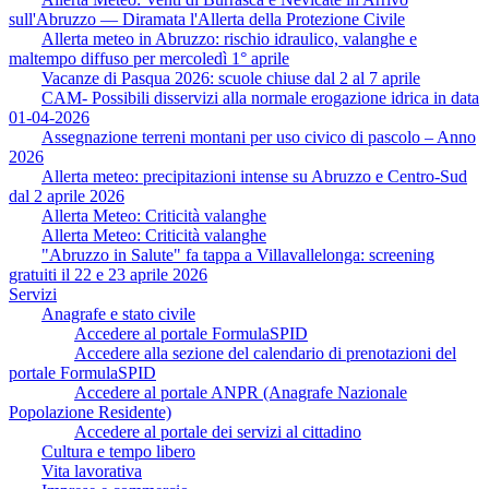
sull'Abruzzo — Diramata l'Allerta della Protezione Civile
Allerta meteo in Abruzzo: rischio idraulico, valanghe e
maltempo diffuso per mercoledì 1° aprile
Vacanze di Pasqua 2026: scuole chiuse dal 2 al 7 aprile
CAM- Possibili disservizi alla normale erogazione idrica in data
01-04-2026
Assegnazione terreni montani per uso civico di pascolo – Anno
2026
Allerta meteo: precipitazioni intense su Abruzzo e Centro-Sud
dal 2 aprile 2026
Allerta Meteo: Criticità valanghe
Allerta Meteo: Criticità valanghe
"Abruzzo in Salute" fa tappa a Villavallelonga: screening
gratuiti il 22 e 23 aprile 2026
Servizi
Anagrafe e stato civile
Accedere al portale FormulaSPID
Accedere alla sezione del calendario di prenotazioni del
portale FormulaSPID
Accedere al portale ANPR (Anagrafe Nazionale
Popolazione Residente)
Accedere al portale dei servizi al cittadino
Cultura e tempo libero
Vita lavorativa