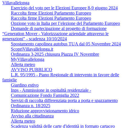
Villavallelonga
Esercizio del voto per le Elezioni Europee 8-9 giugno 2024
Raccolta firme Elezioni Parlamento Europeo
Raccolta firme Elezioni Parlamento Europeo
Opzione voto in Italia per l’elezione del Parlamento Europeo
Domande di partecipazione al progetto di formazione
“Generation Mover - Valorizzazione aziendale attraverso le
generazioni" - scadenza 10/10/2024
Spostamento capolinea autobus TUA dal 05 Novembre 2024
ScopriVillavallelonga.it
Ordinanza 3-2025 chiusura Piazza IV Novembre
MyVillavallelonga
Allerta meteo
AVVISO PUBBLICO
L.R. 95/1995 - Piano Regionale di intervento in favore delle
famiglie
Giardino estivo
Inps - Ammissione in ospitalità residenziale -
Comunicazione Fondo Famiglia 2022
Servizi di raccolta differenziata porta a porta e spazzamento
Ordinanza n. 18/2025
Riduzione approvvigionamento idrico
Avviso alla cittadinanza
Allerta meteo
Scadenza validità delle carte d'identità in formato cartaceo