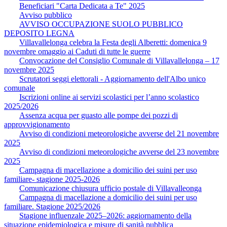
Beneficiari "Carta Dedicata a Te" 2025
Avviso pubblico
AVVISO OCCUPAZIONE SUOLO PUBBLICO
DEPOSITO LEGNA
Villavallelonga celebra la Festa degli Alberetti: domenica 9
novembre omaggio ai Caduti di tutte le guerre
Convocazione del Consiglio Comunale di Villavallelonga – 17
novembre 2025
Scrutatori seggi elettorali - Aggiornamento dell'Albo unico
comunale
Iscrizioni online ai servizi scolastici per l’anno scolastico
2025/2026
Assenza acqua per guasto alle pompe dei pozzi di
approvvigionamento
Avviso di condizioni meteorologiche avverse del 21 novembre
2025
Avviso di condizioni meteorologiche avverse del 23 novembre
2025
Campagna di macellazione a domicilio dei suini per uso
familiare- stagione 2025-2026
Comunicazione chiusura ufficio postale di Villavalleonga
Campagna di macellazione a domicilio dei suini per uso
familiare. Stagione 2025/2026
Stagione influenzale 2025–2026: aggiornamento della
situazione epidemiologica e misure di sanità pubblica