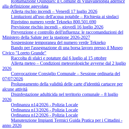
Rottamazione Quinques: il Comune di Villavallelonga aderisce
alla definizione agevolata
Allerta rischio incendi – Venerdì 17 luglio 2026
Limitazioni all'uso dell'acqua potabile – Richiesta ai sindaci
Ripristino numero verde Tekneko 800.501.690
Previsione rischio incendi – giovedì 16 luglio 2026
Prevenzione e controllo dell'influenza: le raccomandazioni del
Ministero della Salute per la stagione 2026-2027
Sospensione temporanea del numero verde Tekneko
Bando per l'assegnazione di una borsa lavoro presso il Museo
Civico "Loreto Grande"
Raccolta di sfalci e potature dal 6 luglio al 15 ottobre
Allerta meteo – Condizioni meteorologiche avverse dal 2 luglio
2026
Convocazione Consiglio Comunale – Sessione ordinaria del
07/07/2026
Prolungamento della validità delle carte d'identità cartacee per
alcune attività
Disinfestazione adulticida nel territorio comunale – 8 luglio
2026
Ordinanza n14/2026 - Polizia Locale
Ordinanza n13/2026 - Polizia Locale
Ordinanza n12/2026 - Polizia Locale
Manutenzione Impianti Termici Guida Pratica per i Cittadini -
anno 2026