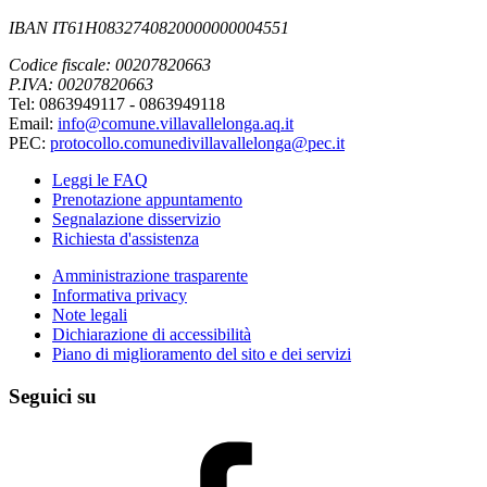
IBAN IT61H0832740820000000004551
Codice fiscale: 00207820663
P.IVA: 00207820663
Tel: 0863949117 - 0863949118
Email:
info@comune.villavallelonga.aq.it
PEC:
protocollo.comunedivillavallelonga@pec.it
Leggi le FAQ
Prenotazione appuntamento
Segnalazione disservizio
Richiesta d'assistenza
Amministrazione trasparente
Informativa privacy
Note legali
Dichiarazione di accessibilità
Piano di miglioramento del sito e dei servizi
Seguici su