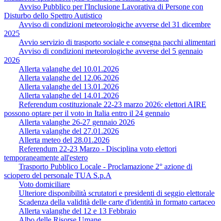
Avviso Pubblico per l'Inclusione Lavorativa di Persone con
Disturbo dello Spettro Autistico
Avviso di condizioni meteorologiche avverse del 31 dicembre
2025
Avvio servizio di trasporto sociale e consegna pacchi alimentari
Avviso di condizioni meteorologiche avverse del 5 gennaio
2026
Allerta valanghe del 10.01.2026
Allerta valanghe del 12.06.2026
Allerta valanghe del 13.01.2026
Allerta valanghe del 14.01.2026
Referendum costituzionale 22-23 marzo 2026: elettori AIRE
possono optare per il voto in Italia entro il 24 gennaio
Allerta valanghe 26-27 gennaio 2026
Allerta valanghe del 27.01.2026
Allerta meteo del 28.01.2026
Referendum 22-23 Marzo - Disciplina voto elettori
temporaneamente all'estero
Trasporto Pubblico Locale - Proclamazione 2° azione di
sciopero del personale TUA S.p.A
Voto domiciliare
Ulteriore disponibilità scrutatori e presidenti di seggio elettorale
Scadenza della validità delle carte d'identità in formato cartaceo
Allerta valanghe del 12 e 13 Febbraio
Albo delle Risorse Umane