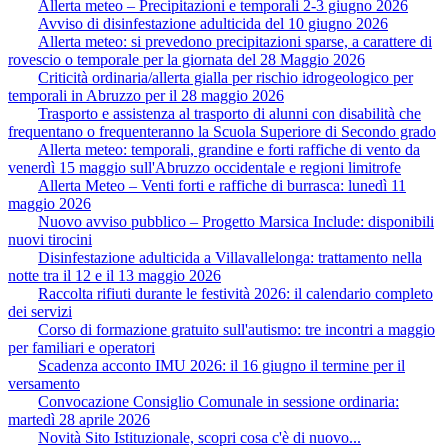
Allerta meteo – Precipitazioni e temporali 2-3 giugno 2026
Avviso di disinfestazione adulticida del 10 giugno 2026
Allerta meteo: si prevedono precipitazioni sparse, a carattere di
rovescio o temporale per la giornata del 28 Maggio 2026
Criticità ordinaria/allerta gialla per rischio idrogeologico per
temporali in Abruzzo per il 28 maggio 2026
Trasporto e assistenza al trasporto di alunni con disabilità che
frequentano o frequenteranno la Scuola Superiore di Secondo grado
Allerta meteo: temporali, grandine e forti raffiche di vento da
venerdì 15 maggio sull'Abruzzo occidentale e regioni limitrofe
Allerta Meteo – Venti forti e raffiche di burrasca: lunedì 11
maggio 2026
Nuovo avviso pubblico – Progetto Marsica Include: disponibili
nuovi tirocini
Disinfestazione adulticida a Villavallelonga: trattamento nella
notte tra il 12 e il 13 maggio 2026
Raccolta rifiuti durante le festività 2026: il calendario completo
dei servizi
Corso di formazione gratuito sull'autismo: tre incontri a maggio
per familiari e operatori
Scadenza acconto IMU 2026: il 16 giugno il termine per il
versamento
Convocazione Consiglio Comunale in sessione ordinaria:
martedì 28 aprile 2026
Novità Sito Istituzionale, scopri cosa c'è di nuovo...