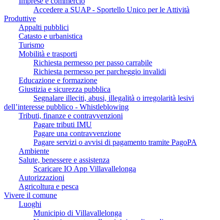
Imprese e commercio
Accedere a SUAP - Sportello Unico per le Attività
Produttive
Appalti pubblici
Catasto e urbanistica
Turismo
Mobilità e trasporti
Richiesta permesso per passo carrabile
Richiesta permesso per parcheggio invalidi
Educazione e formazione
Giustizia e sicurezza pubblica
Segnalare illeciti, abusi, illegalità o irregolarità lesivi
dell’interesse pubblico - Whistleblowing
Tributi, finanze e contravvenzioni
Pagare tributi IMU
Pagare una contravvenzione
Pagare servizi o avvisi di pagamento tramite PagoPA
Ambiente
Salute, benessere e assistenza
Scaricare IO App Villavallelonga
Autorizzazioni
Agricoltura e pesca
Vivere il comune
Luoghi
Municipio di Villavallelonga