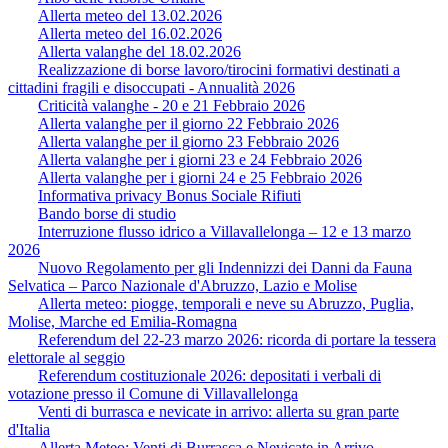
Allerta meteo del 13.02.2026
Allerta meteo del 16.02.2026
Allerta valanghe del 18.02.2026
Realizzazione di borse lavoro/tirocini formativi destinati a
cittadini fragili e disoccupati - Annualità 2026
Criticità valanghe - 20 e 21 Febbraio 2026
Allerta valanghe per il giorno 22 Febbraio 2026
Allerta valanghe per il giorno 23 Febbraio 2026
Allerta valanghe per i giorni 23 e 24 Febbraio 2026
Allerta valanghe per i giorni 24 e 25 Febbraio 2026
Informativa privacy Bonus Sociale Rifiuti
Bando borse di studio
Interruzione flusso idrico a Villavallelonga – 12 e 13 marzo
2026
Nuovo Regolamento per gli Indennizzi dei Danni da Fauna
Selvatica – Parco Nazionale d'Abruzzo, Lazio e Molise
Allerta meteo: piogge, temporali e neve su Abruzzo, Puglia,
Molise, Marche ed Emilia-Romagna
Referendum del 22-23 marzo 2026: ricorda di portare la tessera
elettorale al seggio
Referendum costituzionale 2026: depositati i verbali di
votazione presso il Comune di Villavallelonga
Venti di burrasca e nevicate in arrivo: allerta su gran parte
d'Italia
Allerta Meteo: Venti di Burrasca e Nevicate in Arrivo