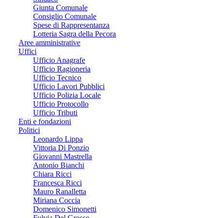
Giunta Comunale
Consiglio Comunale
Spese di Rappresentanza
Lotteria Sagra della Pecora
Aree amministrative
Uffici
Ufficio Anagrafe
Ufficio Ragioneria
Ufficio Tecnico
Ufficio Lavori Pubblici
Ufficio Polizia Locale
Ufficio Protocollo
Ufficio Tributi
Enti e fondazioni
Politici
Leonardo Lippa
Vittoria Di Ponzio
Giovanni Mastrella
Antonio Bianchi
Chiara Ricci
Francesca Ricci
Mauro Ranalletta
Miriana Coccia
Domenico Simonetti
Fulvia Del Grosso