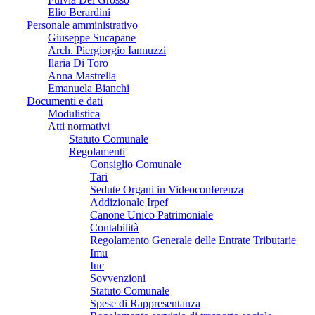
Elio Berardini
Personale amministrativo
Giuseppe Sucapane
Arch. Piergiorgio Iannuzzi
Ilaria Di Toro
Anna Mastrella
Emanuela Bianchi
Documenti e dati
Modulistica
Atti normativi
Statuto Comunale
Regolamenti
Consiglio Comunale
Tari
Sedute Organi in Videoconferenza
Addizionale Irpef
Canone Unico Patrimoniale
Contabilità
Regolamento Generale delle Entrate Tributarie
Imu
Iuc
Sovvenzioni
Statuto Comunale
Spese di Rappresentanza