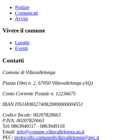
Notizie
Comunicati
Avvisi
Vivere il comune
Luoghi
Eventi
Contatti
Comune di Villavallelonga
Piazza Olmi n. 2, 67050 Villavallelonga (AQ)
Conto Corrente Postale n. 12236675
IBAN IT61H0832740820000000004551
Codice fiscale: 00207820663
P.IVA: 00207820663
Tel: 0863949117 - 0863949118
Email:
info@comune.villavallelonga.aq.it
PEC:
protocollo.comunedivillavallelonga@pec.it