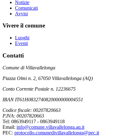
Notizie
Comunicati
Avvisi
Vivere il comune
Luoghi
Eventi
Contatti
Comune di Villavallelonga
Piazza Olmi n. 2, 67050 Villavallelonga (AQ)
Conto Corrente Postale n. 12236675
IBAN IT61H0832740820000000004551
Codice fiscale: 00207820663
P.IVA: 00207820663
Tel: 0863949117 - 0863949118
Email:
info@comune.villavallelonga.aq.it
PEC:
protocollo.comunedivillavallelonga@pec.it