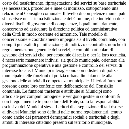
costo del trasferimento, riprogettazione dei servizi su base territoriale
(se necessario), procedure e linee di indirizzo, sottoponendo una
relazione al Consiglio comunale. Il livello di competenze municipali
si inserisce nel sistema istituzionale del Comune, che individua due
diversi livelli di governo e di competenze, i quali, unitariamente,
concorrono ad assicurare la direzione politica ed amministrativa
della Città in modo coerente ed armonico. Tale modello di
concertazione e coordinamento impegna sia il livello comunale, con
compiti generali di pianificazione, di indirizzo e controllo, nonché di
regolamentazione generale dei servizi, e compiti particolari di
gestione dei servizi che, per economie di scala o per la loro tecnicità,
è necessario mantenere indivisi, sia quello municipale, orientato alla
programmazione operativa e alla gestione e controllo dei servizi di
interesse locale. I Municipi interagiscono con i distretti di polizia
municipale nelle funzioni di polizia urbana limitatamente alla
gestione delle attività di competenza municipale. Ulteriori funzioni
possono essere loro conferite con deliberazione del Consiglio
comunale. Le funzioni trasferite e attribuite ai Municipi sono
articolate per comparti omogenei e vengono gestite in conformità
con i regolamenti e le procedure dell’Ente, sotto la responsabilità
esclusiva dei Municipi stessi. I criteri di assegnazione di tali risorse
ai diversi Municipi sono definiti nelle norme regolamentari, tenuto
conto anche dei parametri demografici sociali e territoriali e degli
ambiti di interesse cittadino presenti sul territorio municipale.