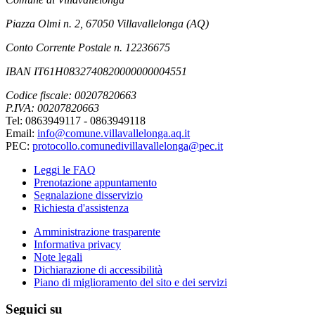
Piazza Olmi n. 2, 67050 Villavallelonga (AQ)
Conto Corrente Postale n. 12236675
IBAN IT61H0832740820000000004551
Codice fiscale: 00207820663
P.IVA: 00207820663
Tel: 0863949117 - 0863949118
Email:
info@comune.villavallelonga.aq.it
PEC:
protocollo.comunedivillavallelonga@pec.it
Leggi le FAQ
Prenotazione appuntamento
Segnalazione disservizio
Richiesta d'assistenza
Amministrazione trasparente
Informativa privacy
Note legali
Dichiarazione di accessibilità
Piano di miglioramento del sito e dei servizi
Seguici su