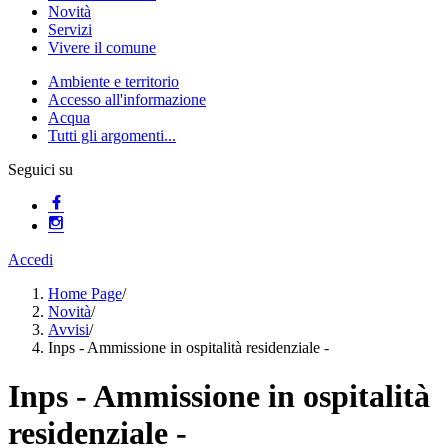
Novità
Servizi
Vivere il comune
Ambiente e territorio
Accesso all'informazione
Acqua
Tutti gli argomenti...
Seguici su
Accedi
Home Page
/
Novità
/
Avvisi
/
Inps - Ammissione in ospitalità residenziale -
Inps - Ammissione in ospitalità
residenziale -