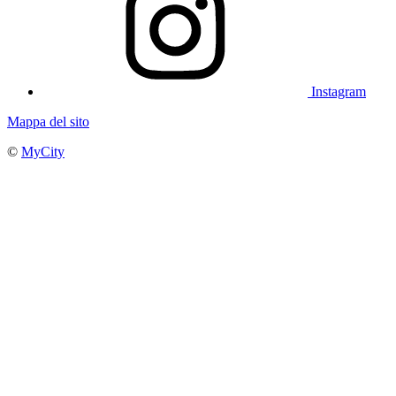
Instagram
Mappa del sito
©
MyCity