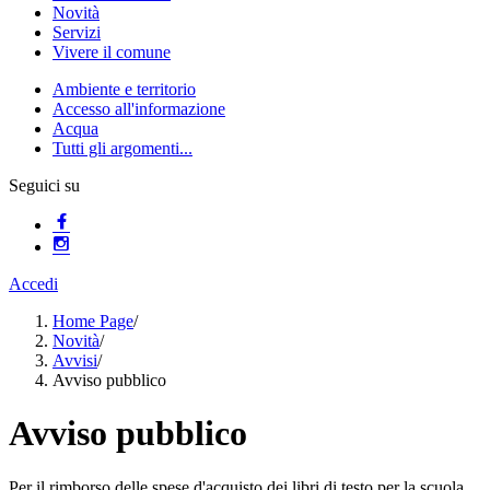
Novità
Servizi
Vivere il comune
Ambiente e territorio
Accesso all'informazione
Acqua
Tutti gli argomenti...
Seguici su
Accedi
Home Page
/
Novità
/
Avvisi
/
Avviso pubblico
Avviso pubblico
Per il rimborso delle spese d'acquisto dei libri di testo per la scuola