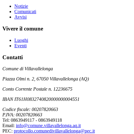
Notizie
Comunicati
Avvisi
Vivere il comune
Luoghi
Eventi
Contatti
Comune di Villavallelonga
Piazza Olmi n. 2, 67050 Villavallelonga (AQ)
Conto Corrente Postale n. 12236675
IBAN IT61H0832740820000000004551
Codice fiscale: 00207820663
P.IVA: 00207820663
Tel: 0863949117 - 0863949118
Email:
info@comune.villavallelonga.aq.it
PEC:
protocollo.comunedivillavallelonga@pec.it