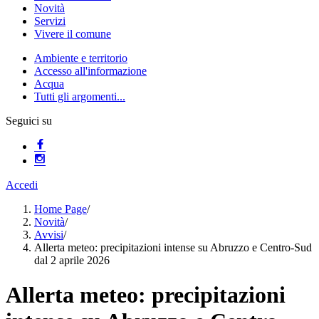
Novità
Servizi
Vivere il comune
Ambiente e territorio
Accesso all'informazione
Acqua
Tutti gli argomenti...
Seguici su
Accedi
Home Page
/
Novità
/
Avvisi
/
Allerta meteo: precipitazioni intense su Abruzzo e Centro-Sud
dal 2 aprile 2026
Allerta meteo: precipitazioni