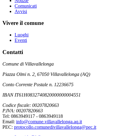
Notizie
Comunicati
Avvisi
Vivere il comune
Luoghi
Eventi
Contatti
Comune di Villavallelonga
Piazza Olmi n. 2, 67050 Villavallelonga (AQ)
Conto Corrente Postale n. 12236675
IBAN IT61H0832740820000000004551
Codice fiscale: 00207820663
P.IVA: 00207820663
Tel: 0863949117 - 0863949118
Email:
info@comune.villavallelonga.aq.it
PEC:
protocollo.comunedivillavallelonga@pec.it