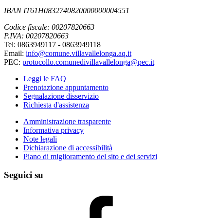
IBAN IT61H0832740820000000004551
Codice fiscale: 00207820663
P.IVA: 00207820663
Tel: 0863949117 - 0863949118
Email:
info@comune.villavallelonga.aq.it
PEC:
protocollo.comunedivillavallelonga@pec.it
Leggi le FAQ
Prenotazione appuntamento
Segnalazione disservizio
Richiesta d'assistenza
Amministrazione trasparente
Informativa privacy
Note legali
Dichiarazione di accessibilità
Piano di miglioramento del sito e dei servizi
Seguici su