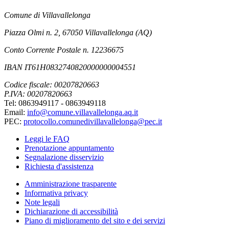
Comune di Villavallelonga
Piazza Olmi n. 2, 67050 Villavallelonga (AQ)
Conto Corrente Postale n. 12236675
IBAN IT61H0832740820000000004551
Codice fiscale: 00207820663
P.IVA: 00207820663
Tel: 0863949117 - 0863949118
Email:
info@comune.villavallelonga.aq.it
PEC:
protocollo.comunedivillavallelonga@pec.it
Leggi le FAQ
Prenotazione appuntamento
Segnalazione disservizio
Richiesta d'assistenza
Amministrazione trasparente
Informativa privacy
Note legali
Dichiarazione di accessibilità
Piano di miglioramento del sito e dei servizi